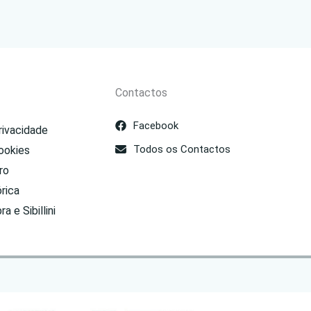
Contactos
Facebook
rivacidade
Todos os Contactos
ookies
ro
órica
a e Sibillini